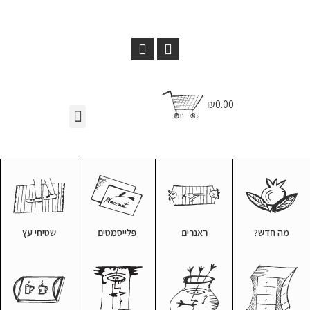
₪0.00
מה חדש?
ראנרים
פלייסמטים
שטיחי עץ