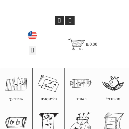
₪0.00
מה חדש?
ראנרים
פלייסמטים
שטיחי עץ