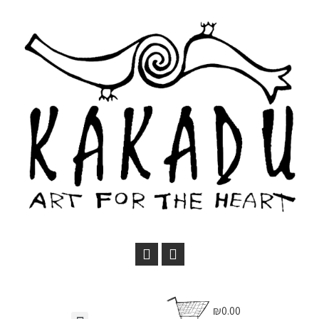
₪0.00