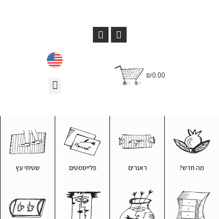
₪0.00
מה חדש?
ראנרים
פלייסמטים
שטיחי עץ