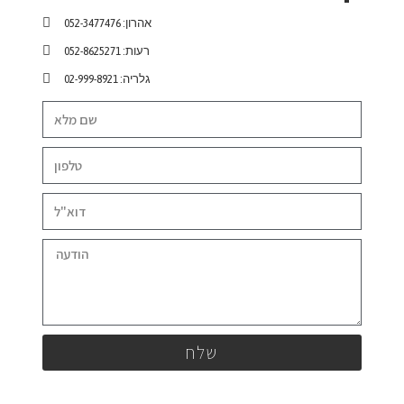
אהרון: 052-3477476
רעות: 052-8625271
גלריה: 02-999-8921
שלח